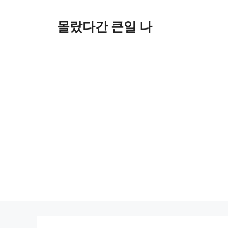
컨
텐
몰랐다간 큰일 나
츠
로
건
너
뛰
기