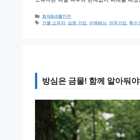
카
화재&생활안전
테
태
건물 소유자
,
보험 가입
,
손해배상
,
의무가입
,
특수
고
그
리
방심은 금물! 함께 알아둬