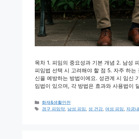
목차 1. 피임의 중요성과 기본 개념 2. 남성 
피임법 선택 시 고려해야 할 점 5. 자주 하
신을 예방하는 방법이에요. 성관계 시 임신 
임법이 있으며, 각 방법은 효과와 사용법이 
카
화재&생활안전
테
태
경구 피임약
,
남성 피임
,
성 건강
,
여성 피임
,
자궁내
고
그
리