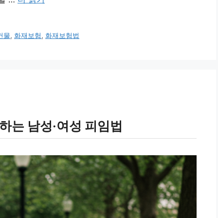
건물
,
화재보험
,
화재보험법
야하는 남성·여성 피임법