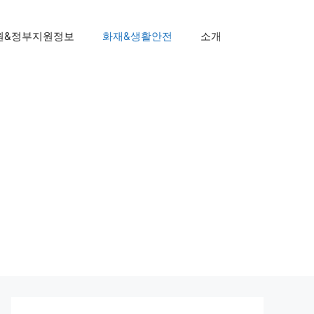
원&정부지원정보
화재&생활안전
소개