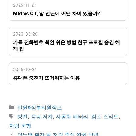
2025-11-21
MRI vs CT, 암 진단에 어떤 차이 있을까?
2026-03-20
카톡 전화번호 확인 쉬운 방법 친구 프로필 숨김 해
제 팁
2025-10-31
휴대폰 충전기 뜨거워지는 이유
카
민원&정부지원정보
테
태
방전
,
성능 저하
,
자동차 배터리
,
점프 스타트
,
고
그
차량 운행
리
당뇨병 환자 발 저림 증상 완화 방법