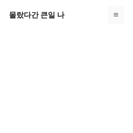
컨
텐
몰랐다간 큰일 나
메
츠
로
뉴
건
너
뛰
기