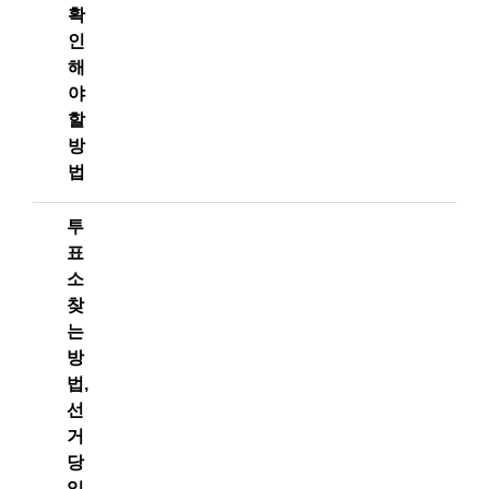
확
인
해
야
할
방
법
투
표
소
찾
는
방
법,
선
거
당
일