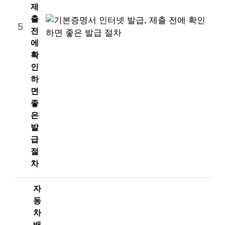
제
출
5
전
에
확
인
하
면
좋
은
발
급
절
차
자
동
차
배