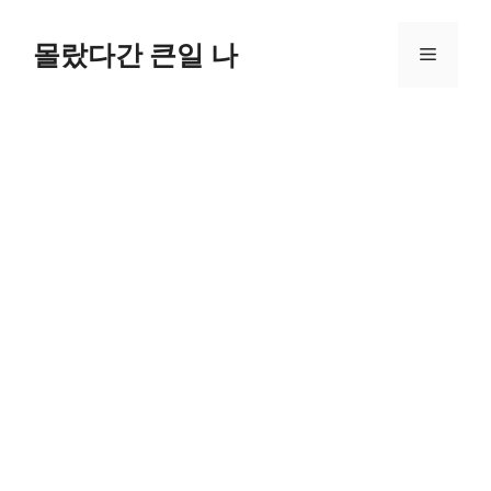
컨
텐
몰랐다간 큰일 나
메
츠
로
뉴
건
너
뛰
기