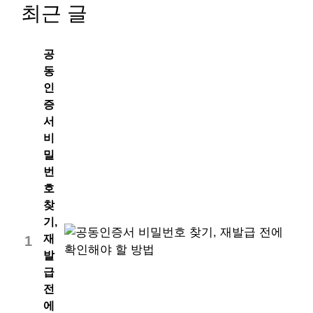
최근 글
공
동
인
증
서
비
밀
번
호
찾
기,
재
1
발
급
전
에