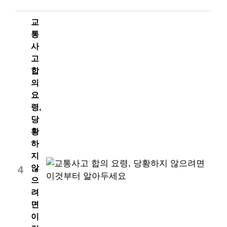
교
통
사
고
합
의
요
령,
당
황
하
지
않
4
으
려
면
이