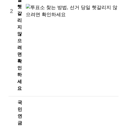
헷
2
갈
리
지
않
으
려
면
확
인
하
세
요
국
민
연
금