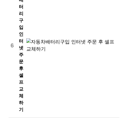
터
리
구
입
인
터
6
넷
주
문
후
셀
프
교
체
하
기