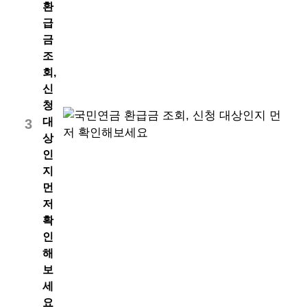
환
급
금
조
회,
신
청
대
3
상
인
지
먼
저
확
인
해
보
세
요