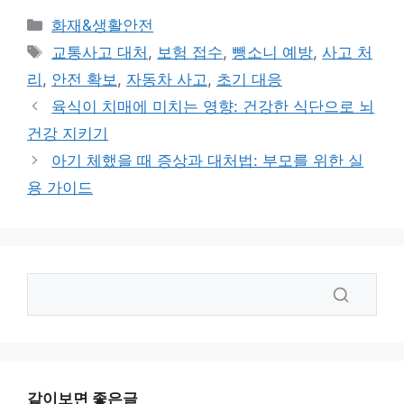
카
화재&생활안전
테
태
교통사고 대처
,
보험 접수
,
뺑소니 예방
,
사고 처
고
그
리
,
안전 확보
,
자동차 사고
,
초기 대응
리
육식이 치매에 미치는 영향: 건강한 식단으로 뇌
건강 지키기
아기 체했을 때 증상과 대처법: 부모를 위한 실
용 가이드
같이보면 좋은글