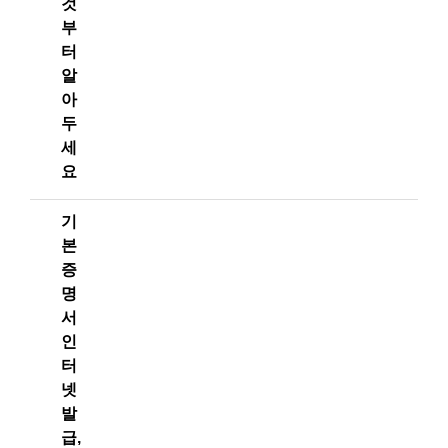
것
부
터
알
아
두
세
요
기
본
증
명
서
인
터
넷
발
급,