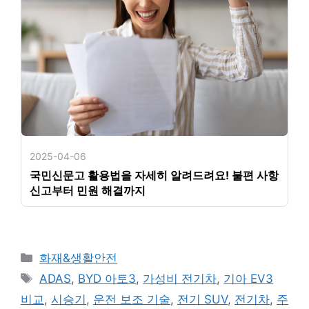
2025-04-06
국민신문고 활용법을 자세히 알려드려요! 불편 사항
신고부터 민원 해결까지
카
화재&생활안전
테
태
ADAS
,
BYD 아토3
,
가성비 전기차
,
기아 EV3
고
그
비교
,
시승기
,
운전 보조 기술
,
전기 SUV
,
전기차
,
주
리