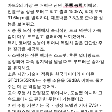
아토3의 가장 큰 매력은 단연
주행 능력
이에요.
전륜구동 싱글 모터로 최고 출력 150kW, 최대 토크
31.6kg·m를 발휘하며, 제로백은 7.3초로 준수한 성
능을 보여줘요.
시승 중 도심 주행에서 즉각적인 토크 덕분에 가속
감이 매우 부드럽고 경쾌하게 느껴졌어요.
특히, 코너링 성능이 뛰어나 독일차 같은 단단한 주
행 질감을 제공하죠.
서스펜션은 전륜 맥퍼슨 스트럿, 후륜 멀티링크로
설정되어 과속 방지턱을 넘을 때도 부드러운 승차감
을 유지해요.
소음 저감 기술이 적용된 한국타이어의 아이온
GT(215/55R18)는 주행 소음을 59dBA 이하로 줄여
주는 데 큰 역할을 했어요.
고속 주행 시 안정감도 뛰어나서, 도심뿐 아니라 고
속도로에서도 편안한 주행이 가능했어요.
이런 주행 기본기는 국내 경쟁 모델인 기아 EV3나
현대 캐스퍼 일렉트릭을 뛰어넘는다는 평가도 받고