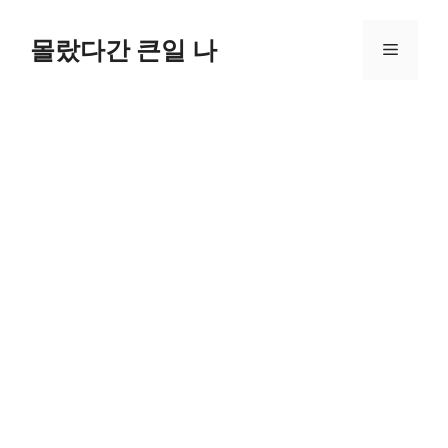
컨
텐
몰랐다간 큰일 나
메
츠
로
뉴
건
너
뛰
기