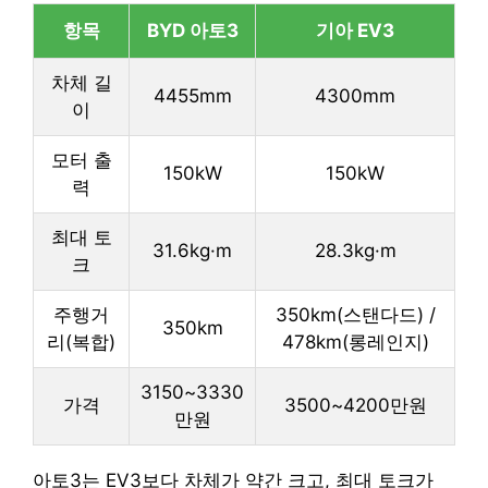
항목
BYD 아토3
기아 EV3
차체 길
4455mm
4300mm
이
모터 출
150kW
150kW
력
최대 토
31.6kg·m
28.3kg·m
크
주행거
350km(스탠다드) /
350km
리(복합)
478km(롱레인지)
3150~3330
가격
3500~4200만원
만원
아토3는 EV3보다 차체가 약간 크고, 최대 토크가