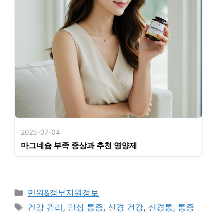
2025-07-04
마그네슘 부족 증상과 추천 영양제
카
민원&정부지원정보
테
태
건강 관리
,
만성 통증
,
신경 건강
,
신경통
,
통증
고