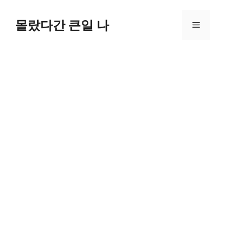
컨
텐
몰랐다간 큰일 나
메
츠
로
뉴
건
너
뛰
기