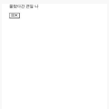
컨
몰랐다간 큰일 나
텐
메
츠
뉴
로
건
너
뛰
기