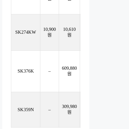
공무
원용
학생
저소
10,900
10,610
3,000
SK274KW
2%
음 수
원
원
원
능 시
계
3ATM
방수,
쿼츠,
609,880
SK376K
–
–
–
원
알람,
스톱
워치
3ATM
방수,
309,980
스톱
SK359N
–
–
–
원
워치,
알람