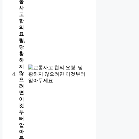
통
사
고
합
의
요
령,
당
황
하
지
않
4
으
려
면
이
것
부
터
알
아
두