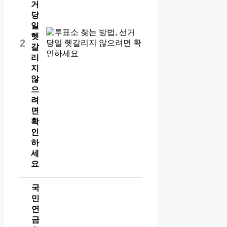
거
당
일
헷
2
갈
리
지
않
으
려
면
확
인
하
세
요
국
민
연
금