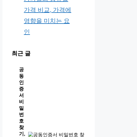
가격 비교, 가격에
영향을 미치는 요
인
최근 글
공
동
인
증
서
비
밀
번
호
찾
기,