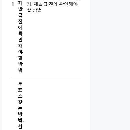
재
1
발
급
전
에
확
인
해
야
할
방
법
투
표
소
찾
는
방
법,
선