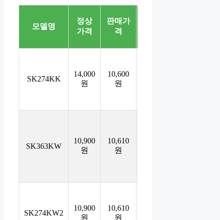
할
정상
판매가
배송
주요
모델명
인
가격
격
비
기능
율
저소
음, 수
14,000
10,600
3,000
SK274KK
24%
능 시
원
원
원
계, 학
생용
빅사
이즈,
10,900
10,610
3,000
저소
SK363KW
2%
원
원
원
음, 수
험생
용
저소
음 시
10,900
10,610
3,000
SK274KW2
2%
험용,
원
원
원