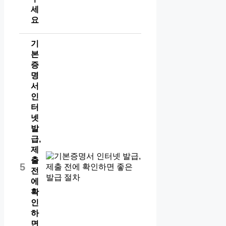
세
요
기
본
증
명
서
인
터
넷
발
급,
제
출
5
전
에
확
인
하
면