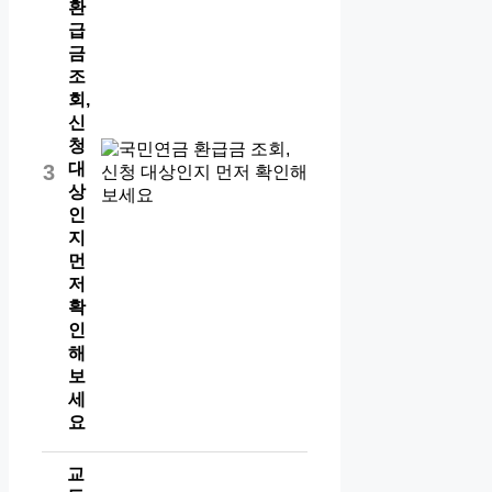
환
급
금
조
회,
신
청
대
3
상
인
지
먼
저
확
인
해
보
세
요
교