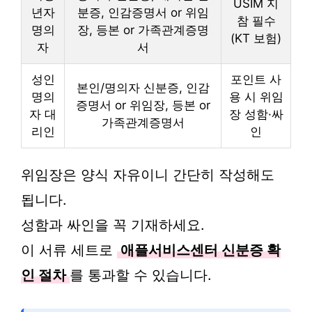
USIM 지
년자
분증, 인감증명서 or 위임
참 필수
명의
장, 등본 or 가족관계증명
(KT 보험)
자
서
성인
포인트 사
본인/명의자 신분증, 인감
명의
용 시 위임
증명서 or 위임장, 등본 or
자 대
장 성함·싸
가족관계증명서
리인
인
위임장은 양식 자유이니 간단히 작성해도
됩니다.
성함과 싸인을 꼭 기재하세요.
이 서류 세트로
애플서비스센터 신분증 확
인 절차
를 통과할 수 있습니다.