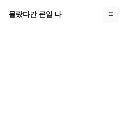
컨
텐
몰랐다간 큰일 나
메
츠
로
뉴
건
너
뛰
기