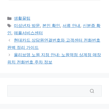
카
생활꿀팁
테
태
미성년자 방문
,
본인 확인
,
서류 안내
,
신분증 확
고
그
인
,
애플서비스센터
리
현대카드 상담원연결번호와 고객센터 전화번호
완벽 정리 가이드
올리브영 노원 지점 안내: 노원역점 상계점 매장
위치 전화번호 주차 정보