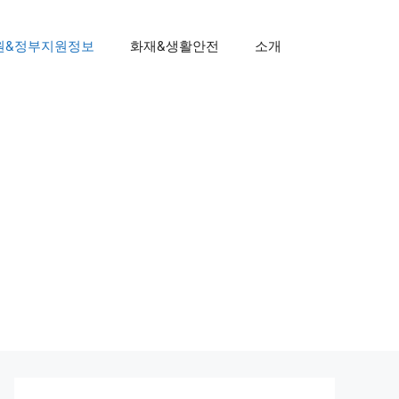
원&정부지원정보
화재&생활안전
소개