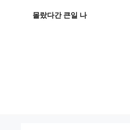
컨
텐
몰랐다간 큰일 나
츠
로
건
너
뛰
기