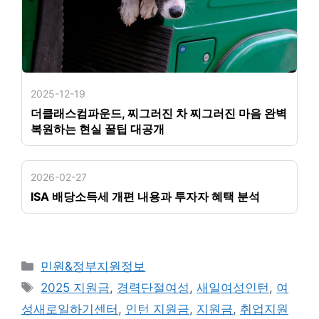
2025-12-19
더클래스컴파운드, 찌그러진 차 찌그러진 마음 완벽
복원하는 현실 꿀팁 대공개
2026-02-27
ISA 배당소득세 개편 내용과 투자자 혜택 분석
카
민원&정부지원정보
테
태
2025 지원금
,
경력단절여성
,
새일여성인턴
,
여
고
그
성새로일하기센터
,
인턴 지원금
,
지원금
,
취업지원
리