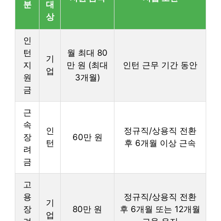
분
대
상
인
턴
월 최대 80
기
지
만 원 (최대
인턴 근무 기간 동안
업
원
3개월)
금
근
속
인
정규직/상용직 전환
장
60만 원
턴
후 6개월 이상 근속
려
금
고
용
정규직/상용직 전환
기
장
80만 원
후 6개월 또는 12개월
업