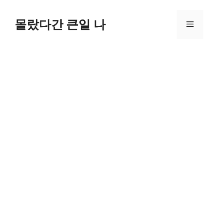
컨
텐
몰랐다간 큰일 나
메
츠
로
뉴
건
너
뛰
기