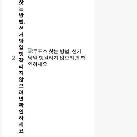
찾
는
방
법,
선
거
당
일
헷
2
갈
리
지
않
으
려
면
확
인
하
세
요