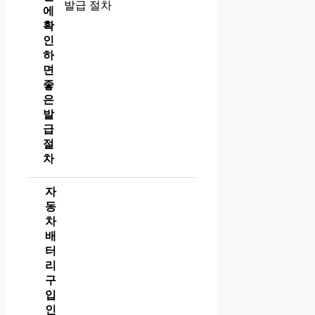
에
확
인
하
면
좋
은
발
급
절
차
자
동
차
배
터
리
구
입
인