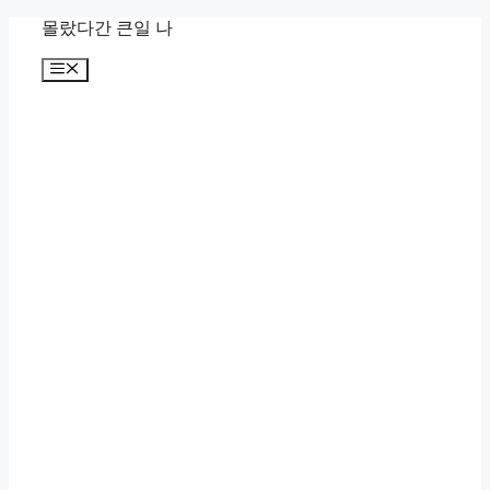
컨
몰랐다간 큰일 나
텐
메
츠
뉴
로
건
너
뛰
기