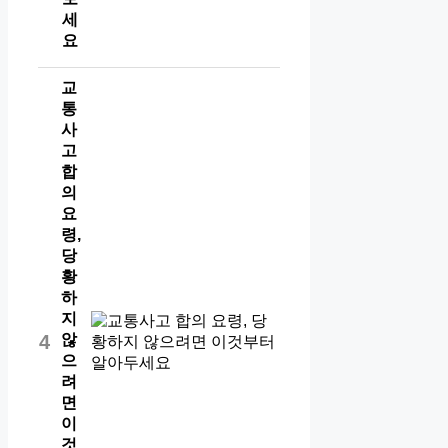
세
요
교
통
사
고
합
의
요
령,
당
황
하
지
않
4
으
려
면
이
것