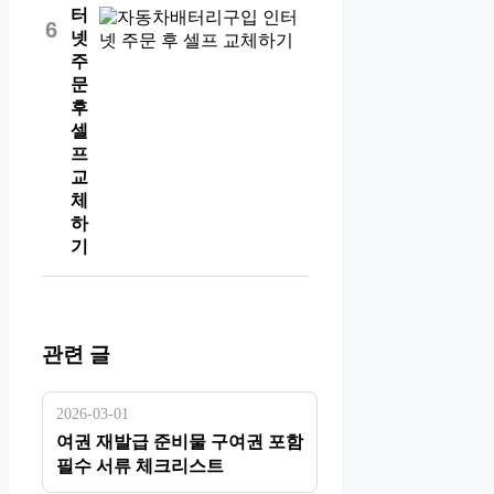
터
6
넷
주
문
후
셀
프
교
체
하
기
관련 글
2026-03-01
여권 재발급 준비물 구여권 포함
필수 서류 체크리스트