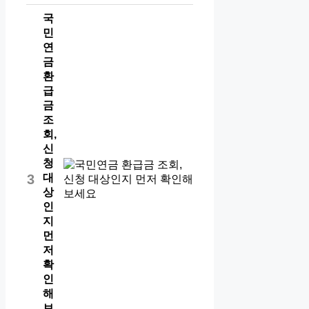
국
민
연
금
환
급
금
조
회,
신
청
대
3
상
인
지
먼
저
확
인
해
보