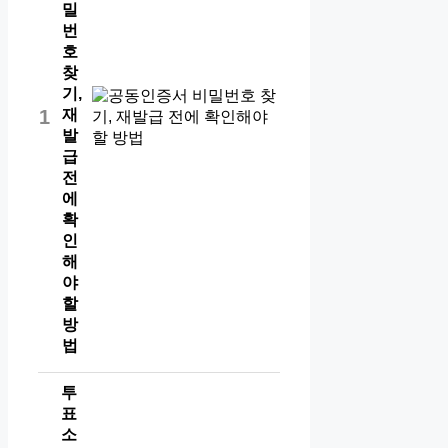
밀
번
호
찾
기,
재
1
발
급
전
에
확
인
해
야
할
방
법
투
표
소