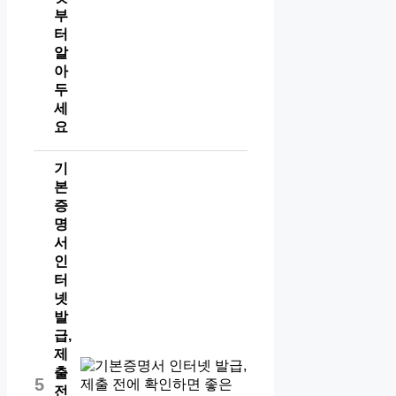
부
터
알
아
두
세
요
기
본
증
명
서
인
터
넷
발
급,
제
출
5
전