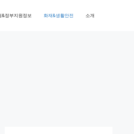
원&정부지원정보
화재&생활안전
소개