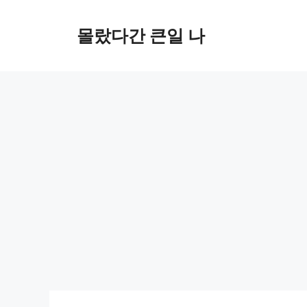
컨
텐
몰랐다간 큰일 나
츠
로
건
너
뛰
기