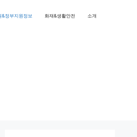
원&정부지원정보
화재&생활안전
소개