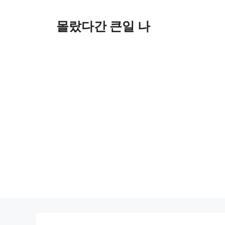
컨
텐
몰랐다간 큰일 나
츠
로
건
너
뛰
기