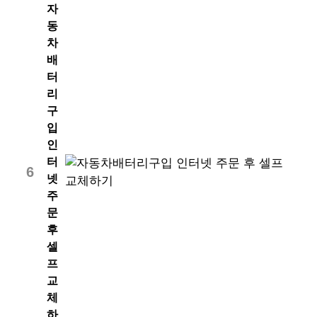
자
동
차
배
터
리
구
입
인
터
6
넷
주
문
후
셀
프
교
체
하