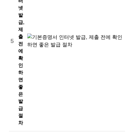
터
넷
발
급,
제
출
5
전
에
확
인
하
면
좋
은
발
급
절
차