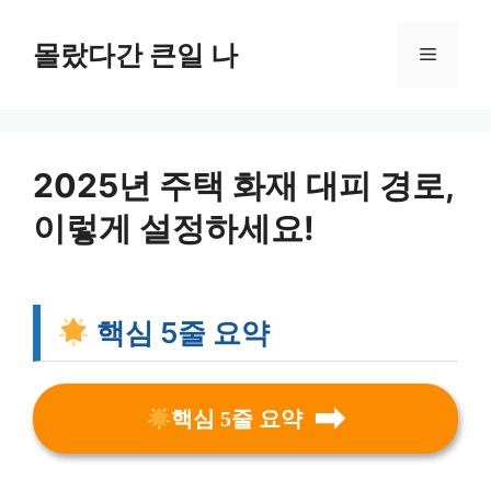
컨
텐
몰랐다간 큰일 나
메
츠
로
뉴
건
너
뛰
2025년 주택 화재 대피 경로,
기
이렇게 설정하세요!
핵심 5줄 요약
핵심 5줄 요약