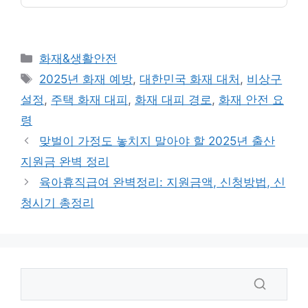
카
화재&생활안전
테
태
2025년 화재 예방
,
대한민국 화재 대처
,
비상구
고
그
설정
,
주택 화재 대피
,
화재 대피 경로
,
화재 안전 요
리
령
맞벌이 가정도 놓치지 말아야 할 2025년 출산
지원금 완벽 정리
육아휴직급여 완벽정리: 지원금액, 신청방법, 신
청시기 총정리