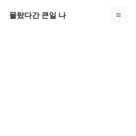
컨
텐
몰랐다간 큰일 나
메
츠
로
뉴
건
너
뛰
기