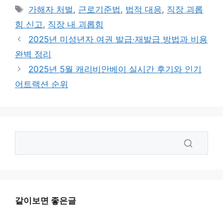
테
태
가해자 처벌
,
근로기준법
,
법적 대응
,
직장 괴롭
고
그
힘 신고
,
직장 내 괴롭힘
리
2025년 미성년자 여권 발급·재발급 방법과 비용
완벽 정리
2025년 5월 캐리비안베이 실시간 후기와 인기
어트랙션 순위
같이보면 좋은글