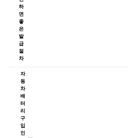
하
면
좋
은
발
급
절
차
자
동
차
배
터
리
구
입
인