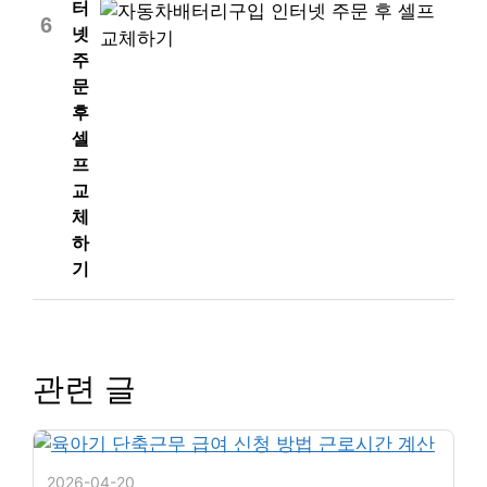
터
6
넷
주
문
후
셀
프
교
체
하
기
관련 글
2026-04-20