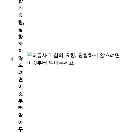
합
의
요
령,
당
황
하
지
않
4
으
려
면
이
것
부
터
알
아
두