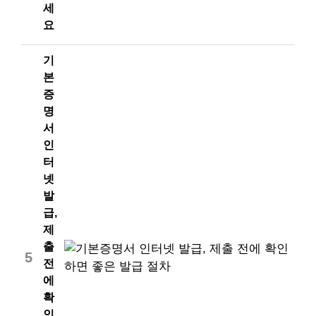
세
요
기
본
증
명
서
인
터
넷
발
급,
제
출
5
전
에
확
인