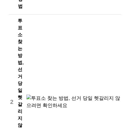
법
투
표
소
찾
는
방
법,
선
거
당
일
헷
2
갈
리
지
않