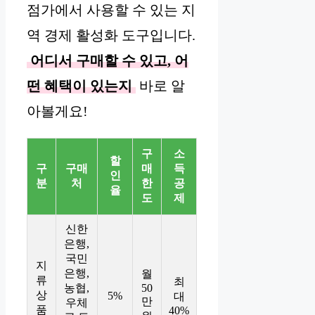
점가에서 사용할 수 있는 지
역 경제 활성화 도구입니다.
어디서 구매할 수 있고, 어
떤 혜택이 있는지
바로 알
아볼게요!
구
소
할
구
구매
매
득
인
분
처
한
공
율
도
제
신한
은행,
국민
지
은행,
월
류
최
농협,
50
상
5%
대
만
우체
품
40%