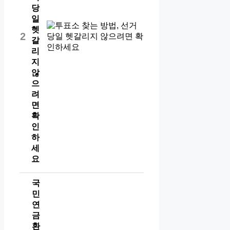
당
일
헷
2
갈
리
지
않
으
려
면
확
인
하
세
요
국
민
연
금
환