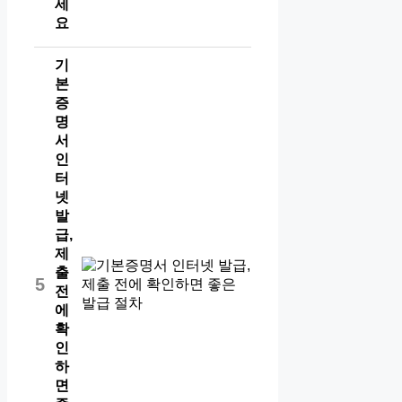
세
요
기
본
증
명
서
인
터
넷
발
급,
제
출
5
전
에
확
인
하
면