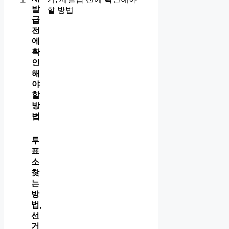
발
급
전
에
확
인
해
야
할
방
법
투
표
소
찾
는
방
법,
선
거