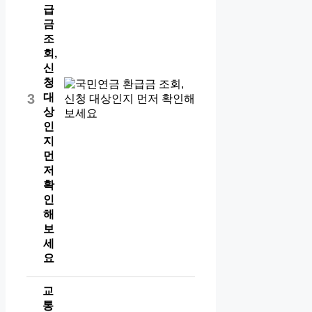
급
금
조
회,
신
청
대
3
상
인
지
먼
저
확
인
해
보
세
요
교
통