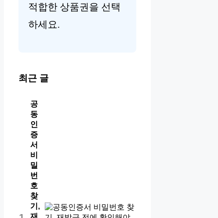
적합한 상품권을 선택
하세요.
최근 글
공
동
인
증
서
비
밀
번
호
찾
기,
재
1