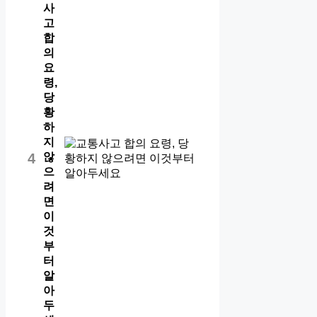
사
고
합
의
요
령,
당
황
하
지
않
4
으
려
면
이
것
부
터
알
아
두