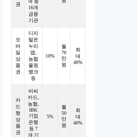
원
국 등
권
16개
금융
기관
디지
모
털온
바
누리
월
최
일
앱,
70
10%
대
만
상
농협
40%
원
품
올원
권
뱅크
등
비씨
카드,
카
농협,
드
월
IBK
최
형
50
기업
5%
대
만
상
은행
40%
원
품
등 7
권
개 기