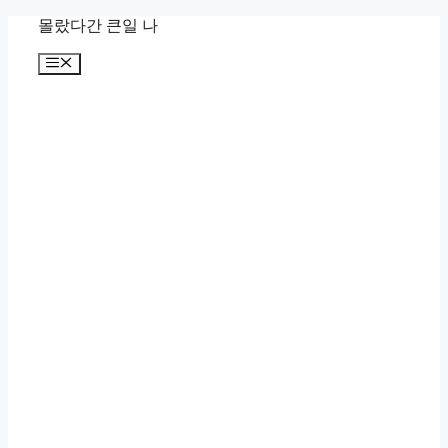
컨
몰랐다간 큰일 나
텐
메
츠
뉴
로
건
너
뛰
기