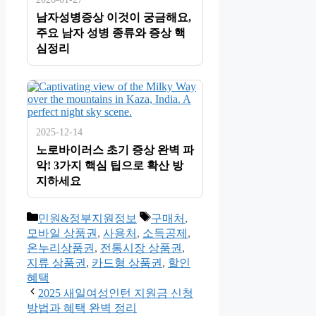
남자성병증상 이것이 궁금해요,
주요 남자 성병 종류와 증상 핵
심정리
2025-12-14
노로바이러스 초기 증상 완벽 파
악! 3가지 핵심 팁으로 확산 방
지하세요
카
태
민원&정부지원정보
구매처
,
테
그
모바일 상품권
,
사용처
,
소득공제
,
고
온누리상품권
,
전통시장 상품권
,
리
지류 상품권
,
카드형 상품권
,
할인
혜택
2025 새일여성인턴 지원금 신청
방법과 혜택 완벽 정리