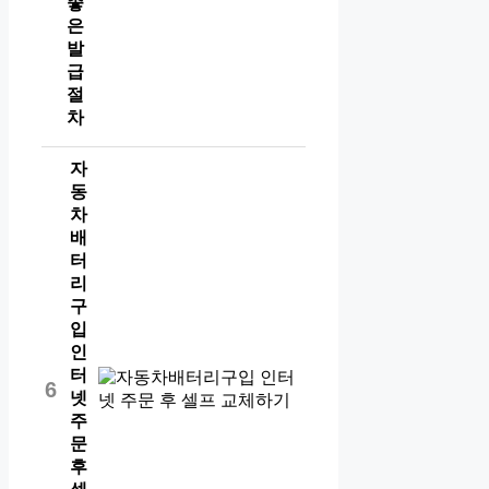
좋
은
발
급
절
차
자
동
차
배
터
리
구
입
인
터
6
넷
주
문
후