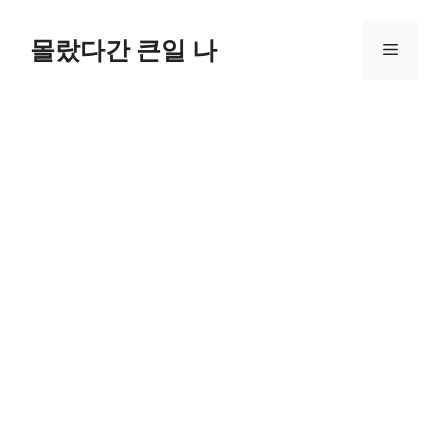
컨
텐
몰랐다간 큰일 나
메
츠
로
뉴
건
너
뛰
기