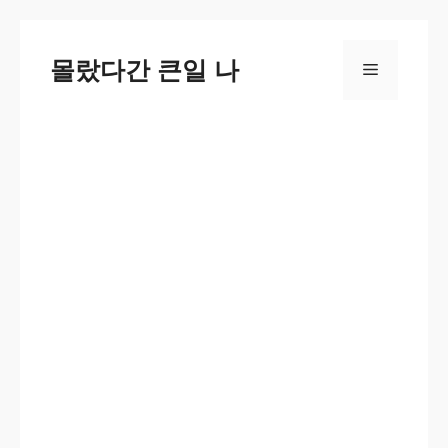
컨
텐
몰랐다간 큰일 나
메
츠
로
뉴
건
너
뛰
기