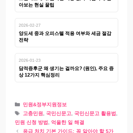
아보는 현실 꿀팁
2026-02-27
양도세 중과 오피스텔 적용 여부와 세금 절감
전략
2026-01-23
담적증후군 왜 생기는 걸까요? (원인), 주요 증
상 12가지 핵심정리
카
민원&정부지원정보
테
태
고충민원
,
국민신문고
,
국민신문고 활용법
,
고
그
민원 신청 방법
,
억울한 일 해결
리
응급 처치 기본 가이드: 꼭 알아야 할 5가