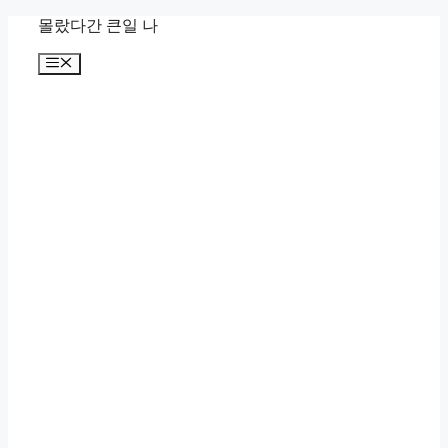
컨
몰랐다간 큰일 나
텐
메
츠
뉴
로
건
너
뛰
기