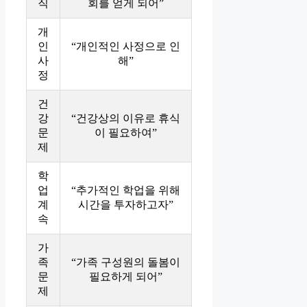
직
회를 얻게 되어”
개
인
“개인적인 사정으로 인
사
해”
정
건
강
“건강상의 이유로 휴식
문
이 필요하여”
제
학
업
“추가적인 학업을 위해
계
시간을 투자하고자”
속
가
족
“가족 구성원의 돌봄이
문
필요하게 되어”
제