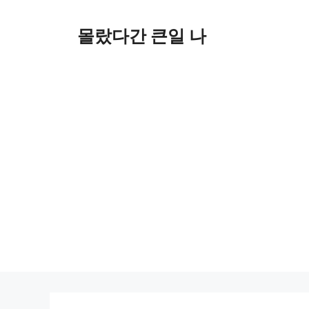
컨
텐
몰랐다간 큰일 나
츠
로
건
너
뛰
기