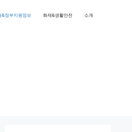
원&정부지원정보
화재&생활안전
소개